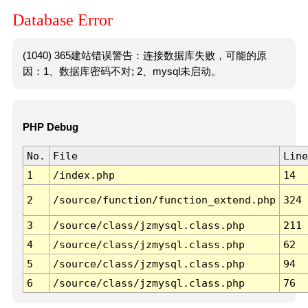
Database Error
(1040) 365建站错误警告：连接数据库失败，可能的原
因：1、数据库密码不对; 2、mysql未启动。
PHP Debug
No.
File
Line
1
/index.php
14
2
/source/function/function_extend.php
324
3
/source/class/jzmysql.class.php
211
4
/source/class/jzmysql.class.php
62
5
/source/class/jzmysql.class.php
94
6
/source/class/jzmysql.class.php
76