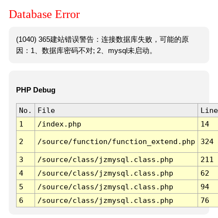
Database Error
(1040) 365建站错误警告：连接数据库失败，可能的原
因：1、数据库密码不对; 2、mysql未启动。
PHP Debug
No.
File
Line
1
/index.php
14
2
/source/function/function_extend.php
324
3
/source/class/jzmysql.class.php
211
4
/source/class/jzmysql.class.php
62
5
/source/class/jzmysql.class.php
94
6
/source/class/jzmysql.class.php
76