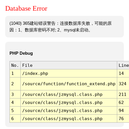
Database Error
(1040) 365建站错误警告：连接数据库失败，可能的原
因：1、数据库密码不对; 2、mysql未启动。
PHP Debug
No.
File
Line
1
/index.php
14
2
/source/function/function_extend.php
324
3
/source/class/jzmysql.class.php
211
4
/source/class/jzmysql.class.php
62
5
/source/class/jzmysql.class.php
94
6
/source/class/jzmysql.class.php
76