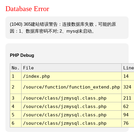
Database Error
(1040) 365建站错误警告：连接数据库失败，可能的原
因：1、数据库密码不对; 2、mysql未启动。
PHP Debug
No.
File
Line
1
/index.php
14
2
/source/function/function_extend.php
324
3
/source/class/jzmysql.class.php
211
4
/source/class/jzmysql.class.php
62
5
/source/class/jzmysql.class.php
94
6
/source/class/jzmysql.class.php
76