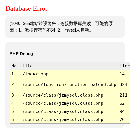
Database Error
(1040) 365建站错误警告：连接数据库失败，可能的原
因：1、数据库密码不对; 2、mysql未启动。
PHP Debug
No.
File
Line
1
/index.php
14
2
/source/function/function_extend.php
324
3
/source/class/jzmysql.class.php
211
4
/source/class/jzmysql.class.php
62
5
/source/class/jzmysql.class.php
94
6
/source/class/jzmysql.class.php
76