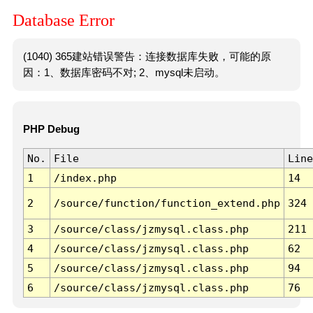
Database Error
(1040) 365建站错误警告：连接数据库失败，可能的原
因：1、数据库密码不对; 2、mysql未启动。
PHP Debug
No.
File
Line
1
/index.php
14
2
/source/function/function_extend.php
324
3
/source/class/jzmysql.class.php
211
4
/source/class/jzmysql.class.php
62
5
/source/class/jzmysql.class.php
94
6
/source/class/jzmysql.class.php
76