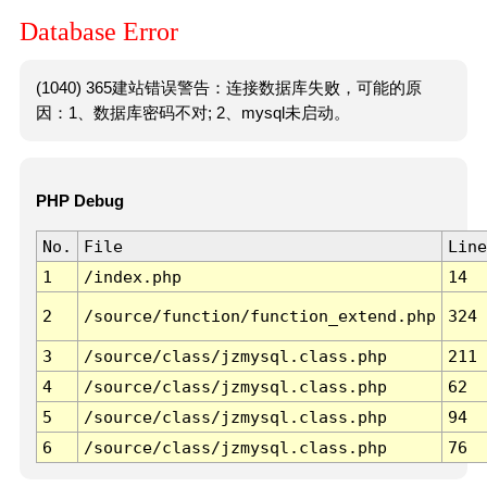
Database Error
(1040) 365建站错误警告：连接数据库失败，可能的原
因：1、数据库密码不对; 2、mysql未启动。
PHP Debug
No.
File
Line
1
/index.php
14
2
/source/function/function_extend.php
324
3
/source/class/jzmysql.class.php
211
4
/source/class/jzmysql.class.php
62
5
/source/class/jzmysql.class.php
94
6
/source/class/jzmysql.class.php
76