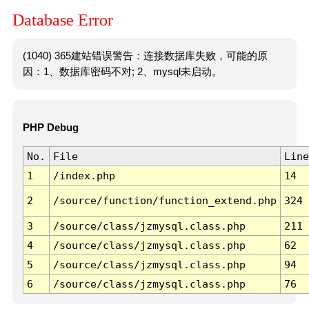
Database Error
(1040) 365建站错误警告：连接数据库失败，可能的原
因：1、数据库密码不对; 2、mysql未启动。
PHP Debug
No.
File
Line
1
/index.php
14
2
/source/function/function_extend.php
324
3
/source/class/jzmysql.class.php
211
4
/source/class/jzmysql.class.php
62
5
/source/class/jzmysql.class.php
94
6
/source/class/jzmysql.class.php
76