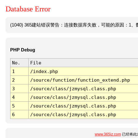
Database Error
(1040) 365建站错误警告：连接数据库失败，可能的原因：1、数
PHP Debug
No.
File
1
/index.php
2
/source/function/function_extend.php
3
/source/class/jzmysql.class.php
4
/source/class/jzmysql.class.php
5
/source/class/jzmysql.class.php
6
/source/class/jzmysql.class.php
www.365jz.com
已经将此