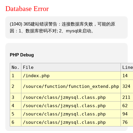
Database Error
(1040) 365建站错误警告：连接数据库失败，可能的原
因：1、数据库密码不对; 2、mysql未启动。
PHP Debug
No.
File
Line
1
/index.php
14
2
/source/function/function_extend.php
324
3
/source/class/jzmysql.class.php
211
4
/source/class/jzmysql.class.php
62
5
/source/class/jzmysql.class.php
94
6
/source/class/jzmysql.class.php
76