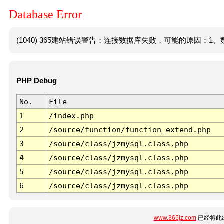
Database Error
(1040) 365建站错误警告：连接数据库失败，可能的原因：1、数
PHP Debug
No.
File
1
/index.php
2
/source/function/function_extend.php
3
/source/class/jzmysql.class.php
4
/source/class/jzmysql.class.php
5
/source/class/jzmysql.class.php
6
/source/class/jzmysql.class.php
www.365jz.com
已经将此