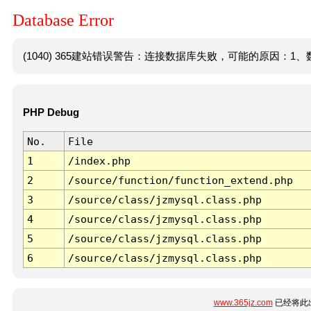
Database Error
(1040) 365建站错误警告：连接数据库失败，可能的原因：1、数
PHP Debug
No.
File
1
/index.php
2
/source/function/function_extend.php
3
/source/class/jzmysql.class.php
4
/source/class/jzmysql.class.php
5
/source/class/jzmysql.class.php
6
/source/class/jzmysql.class.php
www.365jz.com
已经将此