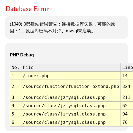
Database Error
(1040) 365建站错误警告：连接数据库失败，可能的原
因：1、数据库密码不对; 2、mysql未启动。
PHP Debug
No.
File
Line
1
/index.php
14
2
/source/function/function_extend.php
324
3
/source/class/jzmysql.class.php
211
4
/source/class/jzmysql.class.php
62
5
/source/class/jzmysql.class.php
94
6
/source/class/jzmysql.class.php
76