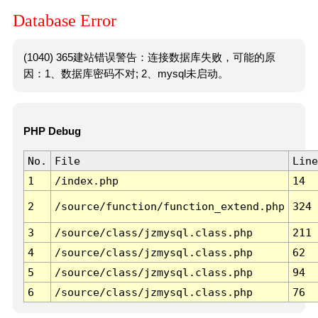
Database Error
(1040) 365建站错误警告：连接数据库失败，可能的原
因：1、数据库密码不对; 2、mysql未启动。
PHP Debug
No.
File
Line
1
/index.php
14
2
/source/function/function_extend.php
324
3
/source/class/jzmysql.class.php
211
4
/source/class/jzmysql.class.php
62
5
/source/class/jzmysql.class.php
94
6
/source/class/jzmysql.class.php
76