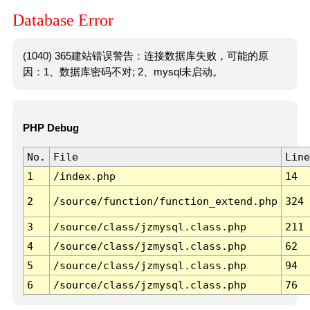
Database Error
(1040) 365建站错误警告：连接数据库失败，可能的原
因：1、数据库密码不对; 2、mysql未启动。
PHP Debug
No.
File
Line
1
/index.php
14
2
/source/function/function_extend.php
324
3
/source/class/jzmysql.class.php
211
4
/source/class/jzmysql.class.php
62
5
/source/class/jzmysql.class.php
94
6
/source/class/jzmysql.class.php
76