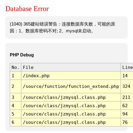
Database Error
(1040) 365建站错误警告：连接数据库失败，可能的原
因：1、数据库密码不对; 2、mysql未启动。
PHP Debug
No.
File
Line
1
/index.php
14
2
/source/function/function_extend.php
324
3
/source/class/jzmysql.class.php
211
4
/source/class/jzmysql.class.php
62
5
/source/class/jzmysql.class.php
94
6
/source/class/jzmysql.class.php
76