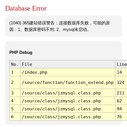
Database Error
(1040) 365建站错误警告：连接数据库失败，可能的原
因：1、数据库密码不对; 2、mysql未启动。
PHP Debug
No.
File
Line
1
/index.php
14
2
/source/function/function_extend.php
324
3
/source/class/jzmysql.class.php
211
4
/source/class/jzmysql.class.php
62
5
/source/class/jzmysql.class.php
94
6
/source/class/jzmysql.class.php
76