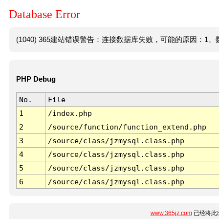
Database Error
(1040) 365建站错误警告：连接数据库失败，可能的原因：1、数
PHP Debug
No.
File
1
/index.php
2
/source/function/function_extend.php
3
/source/class/jzmysql.class.php
4
/source/class/jzmysql.class.php
5
/source/class/jzmysql.class.php
6
/source/class/jzmysql.class.php
www.365jz.com
已经将此