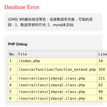
Database Error
(1040) 365建站错误警告：连接数据库失败，可能的原
因：1、数据库密码不对; 2、mysql未启动。
PHP Debug
No.
File
Line
1
/index.php
14
2
/source/function/function_extend.php
324
3
/source/class/jzmysql.class.php
211
4
/source/class/jzmysql.class.php
62
5
/source/class/jzmysql.class.php
94
6
/source/class/jzmysql.class.php
76