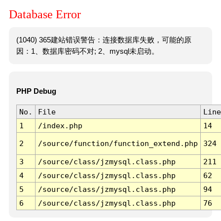
Database Error
(1040) 365建站错误警告：连接数据库失败，可能的原
因：1、数据库密码不对; 2、mysql未启动。
PHP Debug
No.
File
Line
1
/index.php
14
2
/source/function/function_extend.php
324
3
/source/class/jzmysql.class.php
211
4
/source/class/jzmysql.class.php
62
5
/source/class/jzmysql.class.php
94
6
/source/class/jzmysql.class.php
76