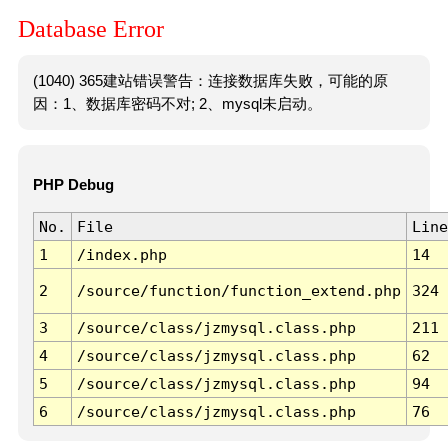
Database Error
(1040) 365建站错误警告：连接数据库失败，可能的原
因：1、数据库密码不对; 2、mysql未启动。
PHP Debug
No.
File
Line
1
/index.php
14
2
/source/function/function_extend.php
324
3
/source/class/jzmysql.class.php
211
4
/source/class/jzmysql.class.php
62
5
/source/class/jzmysql.class.php
94
6
/source/class/jzmysql.class.php
76