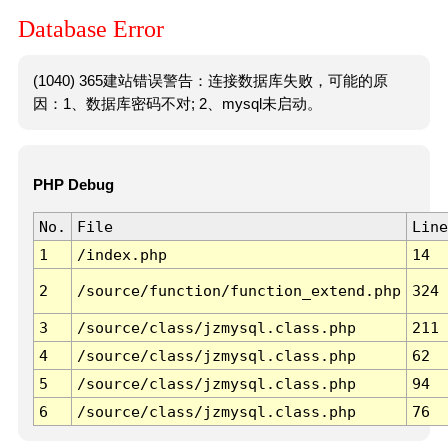
Database Error
(1040) 365建站错误警告：连接数据库失败，可能的原
因：1、数据库密码不对; 2、mysql未启动。
PHP Debug
No.
File
Line
1
/index.php
14
2
/source/function/function_extend.php
324
3
/source/class/jzmysql.class.php
211
4
/source/class/jzmysql.class.php
62
5
/source/class/jzmysql.class.php
94
6
/source/class/jzmysql.class.php
76